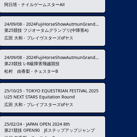
阿日塔 - ナイルゲームスターAⅡ
24/09/08
-
2024FujiHorseShowAutmunGrandPrixCSI1*-W★★★★
第25競技 フジオータムグランプリ(中障害A)
広田 大和 - ブレイヴスターズofヤス
24/09/08
-
2024FujiHorseShowAutmunGrandPrixCSI1*-W★★★★
第23競技 L-B級障害飛越競技
松村 由香梨 - チェスターB
25/10/25
-
TOKYO EQUESTRIAN FESTIVAL 2025
U25 NEXT STARS Equitation Round
広田 大和 - ブレイブスターズofヤス
25/02/24
-
JAPAN OPEN 2024 8th
第21競技 OPEN90 JEステップアップジャンプ