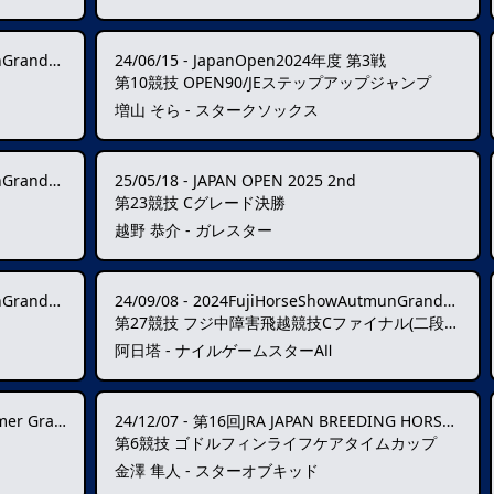
I1*-W★★★★
24/06/15
-
JapanOpen2024年度 第3戦
第10競技 OPEN90/JEステップアップジャンプ
増山 そら - スタークソックス
I1*-W★★★★
25/05/18
-
JAPAN OPEN 2025 2nd
第23競技 Cグレード決勝
越野 恭介 - ガレスター
I1*-W★★★★
24/09/08
-
2024FujiHorseShowAutmunGrandPrixCSI1*-W★★★★
第27競技 フジ中障害飛越競技Cファイナル(二段階)
阿日塔 - ナイルゲームスターAⅡ
 Prix ★★★
24/12/07
-
第16回JRA JAPAN BREEDING HORSE SHOW
第6競技 ゴドルフィンライフケアタイムカップ
金澤 隼人 - スターオブキッド