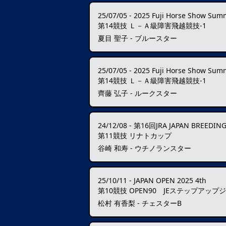
25/07/05
-
2025 Fuji Horse Show Summer Grand
第14競技 Ｌ－Ａ級障害飛越競技-1
夏目 聖子 - ブルースター
25/07/05
-
2025 Fuji Horse Show Summer Grand
第14競技 Ｌ－Ａ級障害飛越競技-1
齊藤 弘子 - ルークスター
24/12/08
-
第16回JRA JAPAN BREEDING HOR
第11競技 リナトカップ
谷崎 和寿 - ウチノランスター
25/10/11
-
JAPAN OPEN 2025 4th
第10競技 OPEN90 JEステップアップ
松村 有香梨 - チェスターB