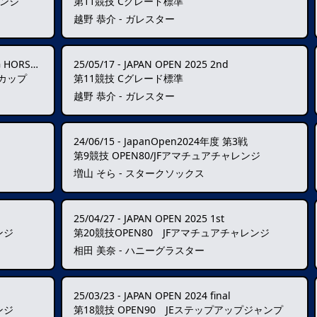
レンジ
第11競技 Cグレード標準
越野 恭介 - ガレスター
SE SHOW
25/05/17
-
JAPAN OPEN 2025 2nd
カップ
第11競技 Cグレード標準
越野 恭介 - ガレスター
24/06/15
-
JapanOpen2024年度 第3戦
第9競技 OPEN80/JFアマチュアチャレンジ
増山 そら - スタークソックス
25/04/27
-
JAPAN OPEN 2025 1st
ンジ
第20競技OPEN80 JFアマチュアチャレンジ
相田 美奈 - ハニーグラスター
25/03/23
-
JAPAN OPEN 2024 final
ンジ
第18競技 OPEN90 JEステップアップジャンプ