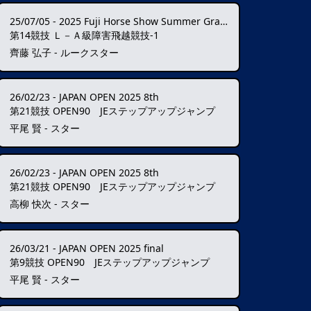
25/07/05
-
2025 Fuji Horse Show Summer Grand Prix ★★★
第14競技 Ｌ－Ａ級障害飛越競技-1
齊藤 弘子 - ルークスター
26/02/23
-
JAPAN OPEN 2025 8th
第21競技 OPEN90 JEステップアップジャンプ
平尾 賢 - スター
26/02/23
-
JAPAN OPEN 2025 8th
第21競技 OPEN90 JEステップアップジャンプ
高柳 快次 - スター
26/03/21
-
JAPAN OPEN 2025 final
第9競技 OPEN90 JEステップアップジャンプ
平尾 賢 - スター