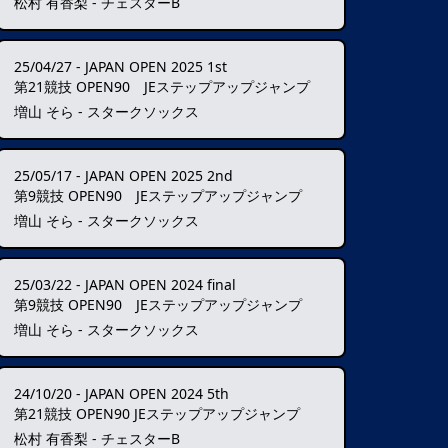
松村 有香梨 - チェスターB
25/04/27
-
JAPAN OPEN 2025 1st
第21競技 OPEN90 JEステップアップジャンプ
増山 そら - スタークソックス
25/05/17
-
JAPAN OPEN 2025 2nd
第9競技 OPEN90 JEステップアップジャンプ
増山 そら - スタークソックス
25/03/22
-
JAPAN OPEN 2024 final
第9競技 OPEN90 JEステップアップジャンプ
増山 そら - スタークソックス
24/10/20
-
JAPAN OPEN 2024 5th
第21競技 OPEN90 JEステップアップジャンプ
松村 有香梨 - チェスターB