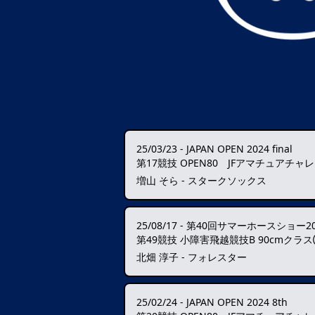
25/03/23
-
JAPAN OPEN 2024 final
第17競技 OPEN80 JFアマチュアチャ
増山 そら - スタークソックス
25/08/17
-
第40回サマーホースショー20
第49競技 小障害飛越競技B 90cmクラ
北畑 淳子 - フォレスター
25/02/24
-
JAPAN OPEN 2024 8th