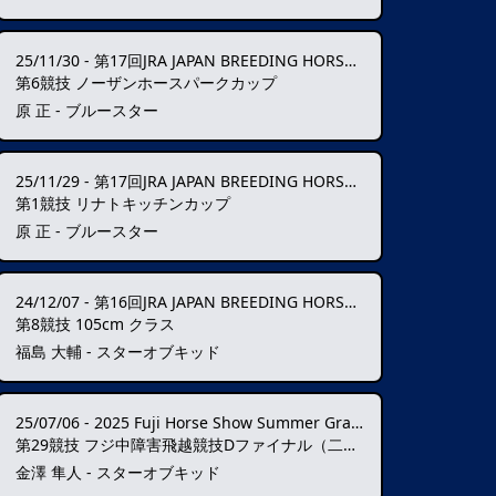
25/11/30
-
第17回JRA JAPAN BREEDING HORSE SHOW
第6競技 ノーザンホースパークカップ
原 正 - ブルースター
25/11/29
-
第17回JRA JAPAN BREEDING HORSE SHOW
第1競技 リナトキッチンカップ
原 正 - ブルースター
24/12/07
-
第16回JRA JAPAN BREEDING HORSE SHOW
第8競技 105cm クラス
福島 大輔 - スターオブキッド
25/07/06
-
2025 Fuji Horse Show Summer Grand Prix ★★★
第29競技 フジ中障害飛越競技Dファイナル（二段階）
金澤 隼人 - スターオブキッド