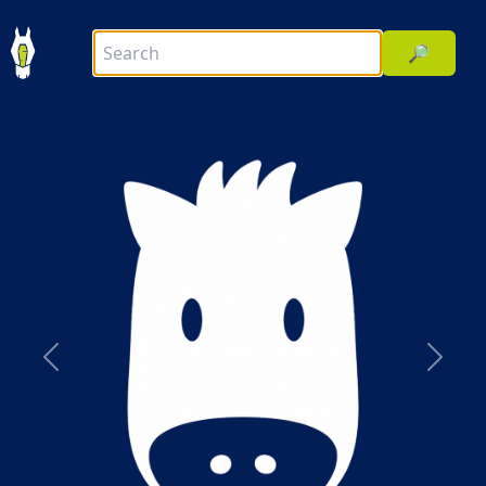
🔎
前へ
次へ