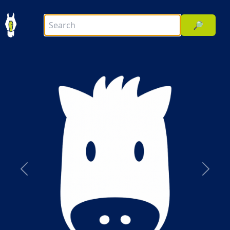
🔎
前へ
次へ