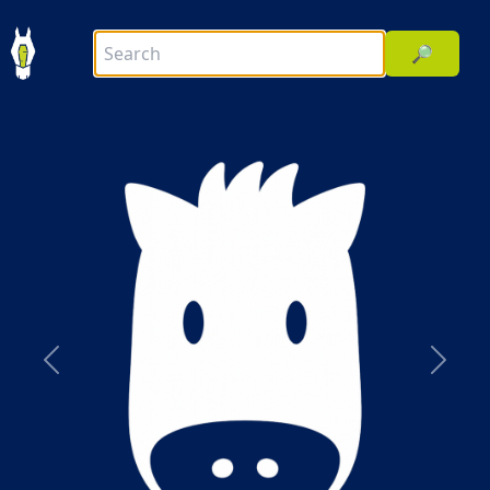
🔎
前へ
次へ