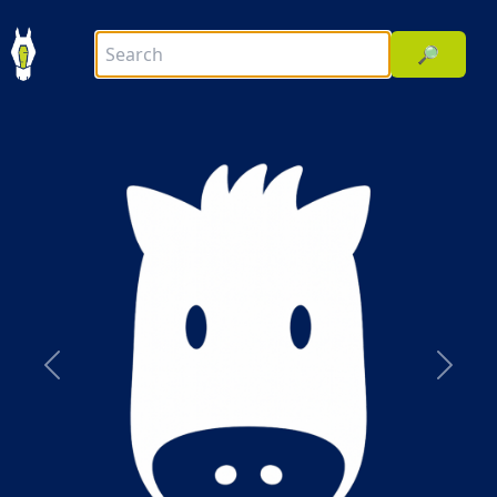
🔎
前へ
次へ