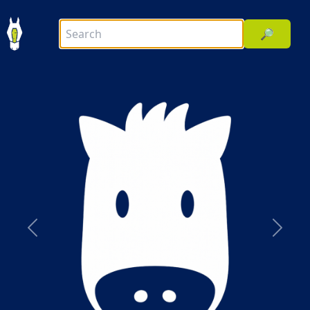
🔎
前へ
次へ