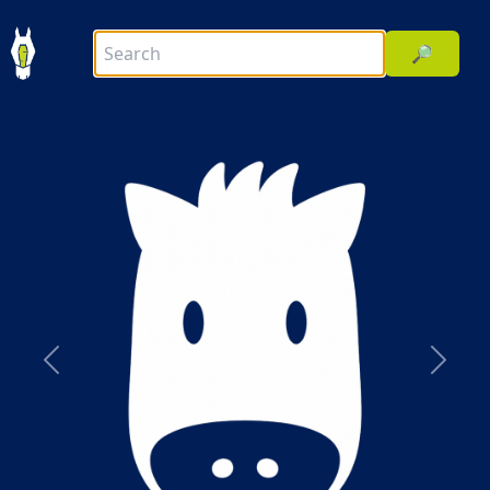
🔎
前へ
次へ