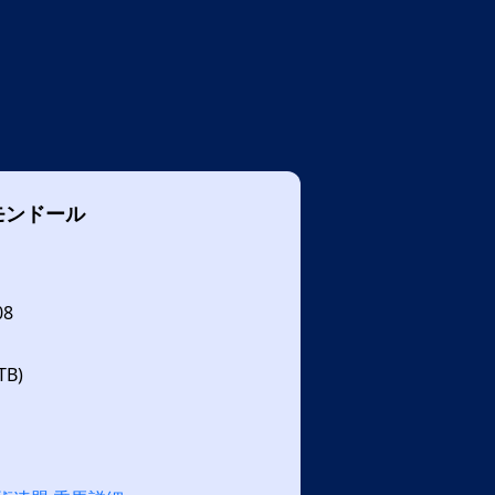
モンドール
08
B)