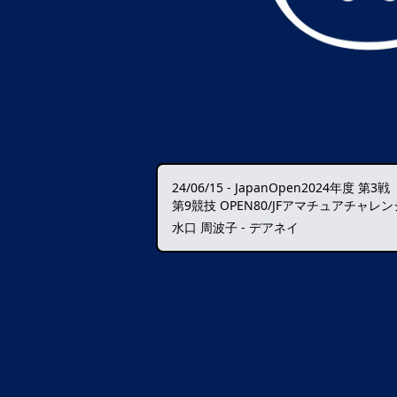
24/06/15
-
JapanOpen2024年度 第3戦
第9競技 OPEN80/JFアマチュアチャレン
水口 周波子 - デアネイ
データ読込中・・・️