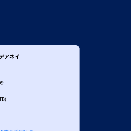
デアネイ
09
B)