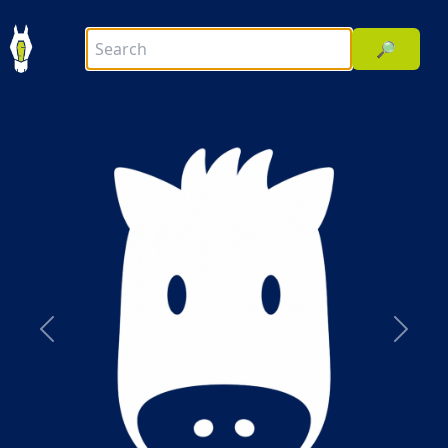
🔎
前へ
次へ