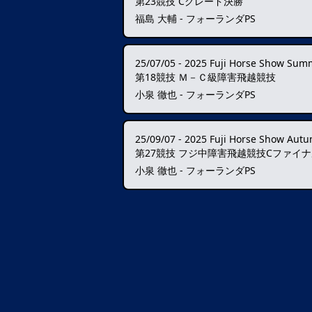
第23競技 Cグレード決勝
福島 大輔 - フォーランダPS
25/07/05
-
2025 Fuji Horse Show Summer Grand
第18競技 Ｍ－Ｃ級障害飛越競技
小泉 徹也 - フォーランダPS
25/09/07
-
2025 Fuji Horse Show Autumn Grand 
小泉 徹也 - フォーランダPS
データ読込中・・・️