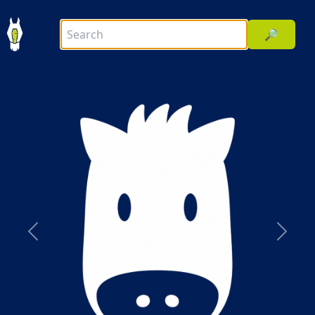
🔎
前へ
次へ