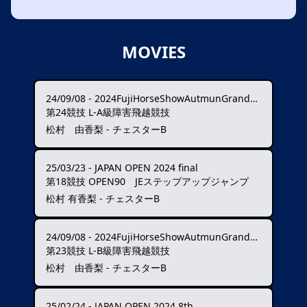
MOVIES
24/09/08
-
2024FujiHorseShowAutmunGrandPrixCSI1*-W★★★★
第24競技 L-A級障害飛越競技
松村 由香梨 - チェスターB
25/03/23
-
JAPAN OPEN 2024 final
第18競技 OPEN90 JEステップアップジャンプ
松村 有香梨 - チェスターB
24/09/08
-
2024FujiHorseShowAutmunGrandPrixCSI1*-W★★★★
第23競技 L-B級障害飛越競技
松村 由香梨 - チェスターB
25/02/24
-
JAPAN OPEN 2024 8th