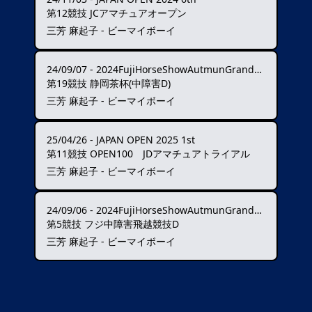
第12競技 JCアマチュアオープン
三芳 麻起子 - ビーマイボーイ
24/09/07
-
2024FujiHorseShowAutmunGrandPrixCSI1*-W★★★★
第19競技 静岡茶杯(中障害D)
三芳 麻起子 - ビーマイボーイ
25/04/26
-
JAPAN OPEN 2025 1st
第11競技 OPEN100 JDアマチュアトライアル
三芳 麻起子 - ビーマイボーイ
24/09/06
-
2024FujiHorseShowAutmunGrandPrixCSI1*-W★★★★
第5競技 フジ中障害飛越競技D
三芳 麻起子 - ビーマイボーイ