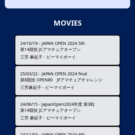
MOVIES
24/10/19
-
JAPAN OPEN 2024 5th
第14競技 JCアマチュアオープン
三芳 麻起子 - ビーマイボーイ
25/03/22
-
JAPAN OPEN 2024 final
第8競技 OPEN80 JFアマチュアチャレンジ
三芳麻起子 - ビーマイボーイ
24/06/15
-
JapanOpen2024年度 第3戦
第14競技 JCアマチュアオープン
三芳 麻起子 - ビーマイボーイ
24/11/03
-
JAPAN OPEN 2024 6th