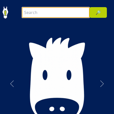
🔎
前へ
次へ