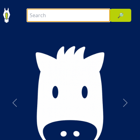
🔎
前へ
次へ