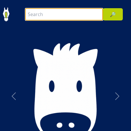
🔎
前へ
次へ