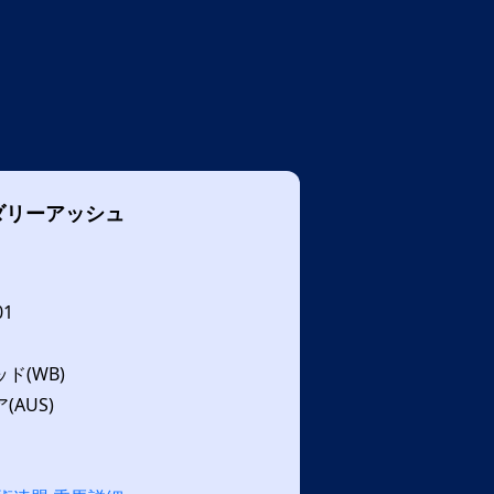
ダリーアッシュ
01
ド(WB)
AUS)