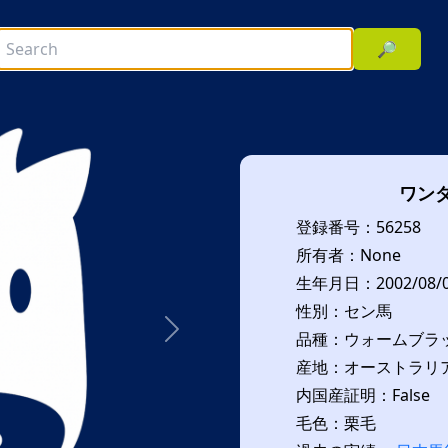
🔎
ワン
登録番号：56258
所有者：None
生年月日：2002/08/
性別：セン馬
品種：ウォームブラッ
次へ
産地：オーストラリア(
内国産証明：False
毛色：栗毛