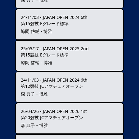
24/11/03
-
JAPAN OPEN 2024 6th
第15競技 Eグレード標準
鯨岡 啓輔 - 博雅
25/05/17
-
JAPAN OPEN 2025 2nd
第15競技 Eグレード標準
鯨岡 啓輔 - 博雅
24/11/03
-
JAPAN OPEN 2024 6th
第12競技 JCアマチュアオープン
森 典子 - 博雅
26/04/26
-
JAPAN OPEN 2026 1st
第20競技 JCアマチュアオープン
森 典子 - 博雅