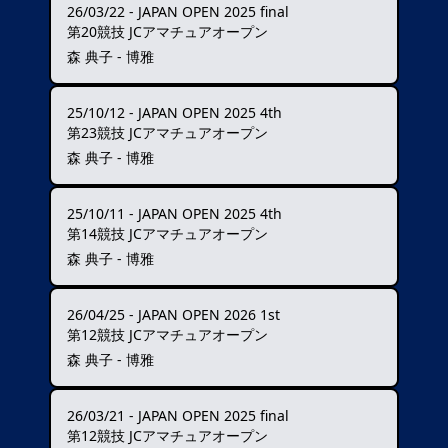
26/03/22
-
JAPAN OPEN 2025 final
第20競技 JCアマチュアオープン
森 典子 - 博雅
25/10/12
-
JAPAN OPEN 2025 4th
第23競技 JCアマチュアオープン
森 典子 - 博雅
25/10/11
-
JAPAN OPEN 2025 4th
第14競技 JCアマチュアオープン
森 典子 - 博雅
26/04/25
-
JAPAN OPEN 2026 1st
第12競技 JCアマチュアオープン
森 典子 - 博雅
26/03/21
-
JAPAN OPEN 2025 final
第12競技 JCアマチュアオープン