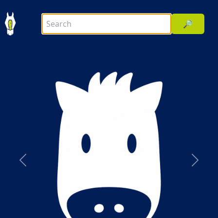
🔎
前へ
次へ