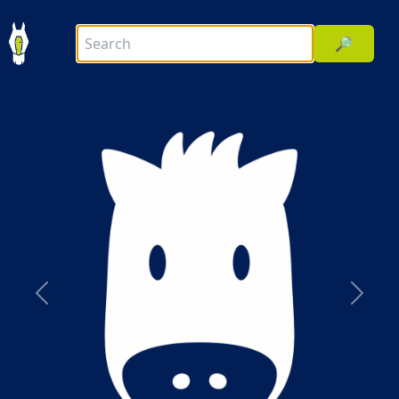
🔎
前へ
次へ