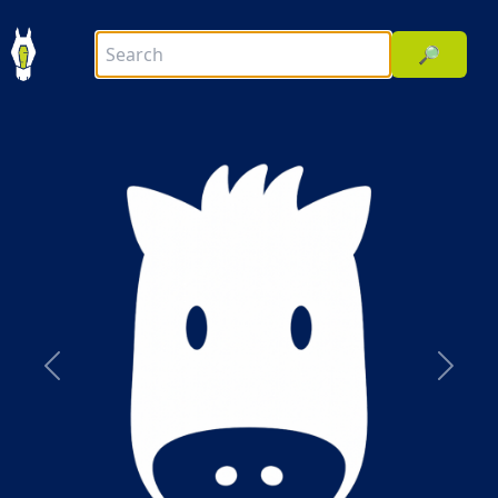
🔎
前へ
次へ