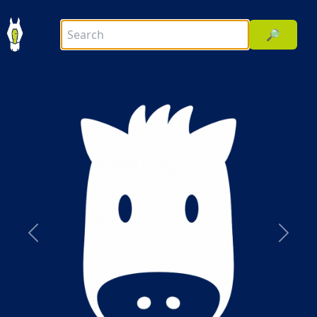
🔎
前へ
次へ