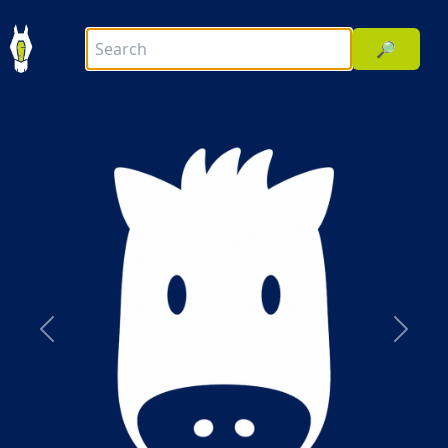
🔎
前へ
次へ