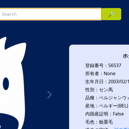
🔎
ホ
登録番号：56537
所有者：None
生年月日：2003/02/
性別：セン馬
品種：ベルジャンウォ
次へ
産地：ベルギー(BEL)
内国産証明：False
毛色：栃栗毛