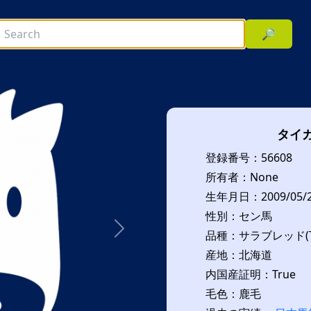
🔎
タイ
登録番号：56608
所有者：None
生年月日：2009/05/
性別：セン馬
品種：サラブレッド(T
次へ
産地：北海道
内国産証明：True
毛色：鹿毛