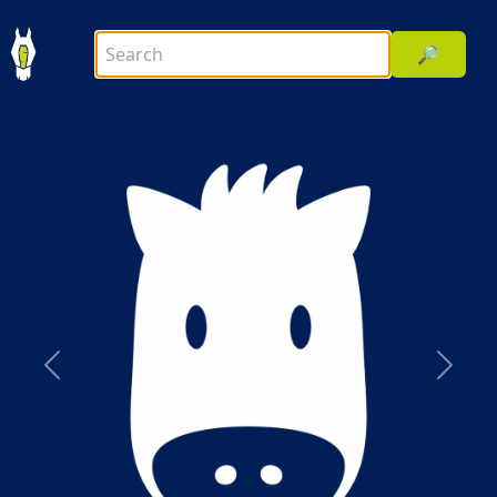
🔎
前へ
次へ