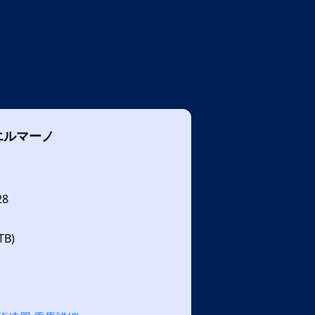
エルマーノ
28
B)