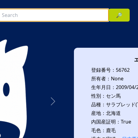
🔎
登録番号：56762
所有者：None
生年月日：2009/04/
性別：セン馬
品種：サラブレッド(T
次へ
産地：北海道
内国産証明：True
毛色：鹿毛