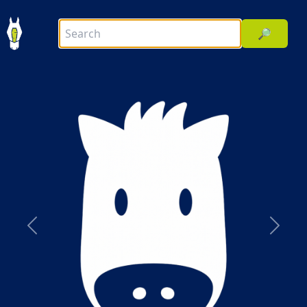
🔎
前へ
次へ