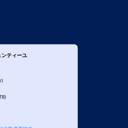
ェンティーユ
31
B)