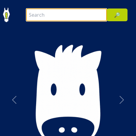
🔎
前へ
次へ