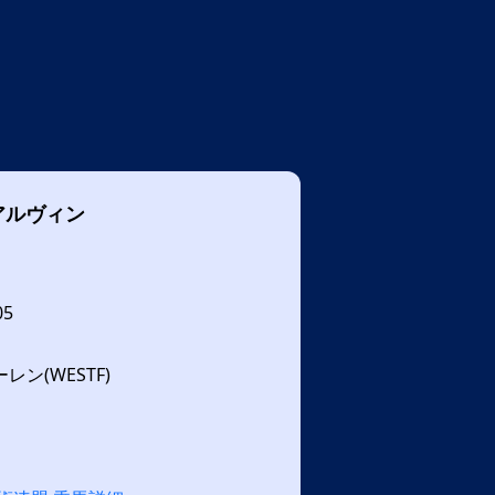
アルヴィン
05
ン(WESTF)