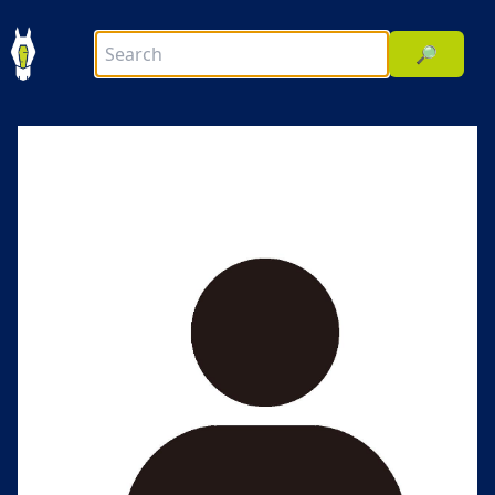
🔎
前へ
次へ