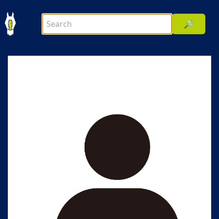
🔎
前へ
次へ