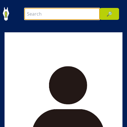
🔎
前へ
次へ