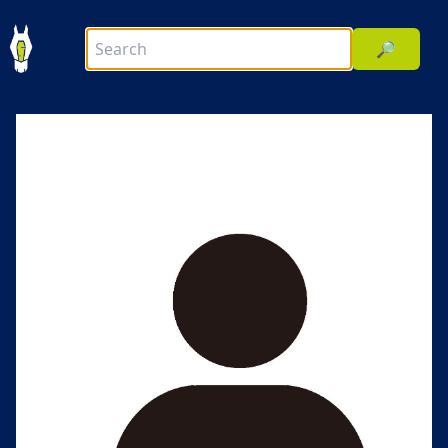
🔎
前へ
次へ