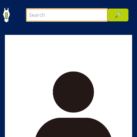
🔎
前へ
次へ