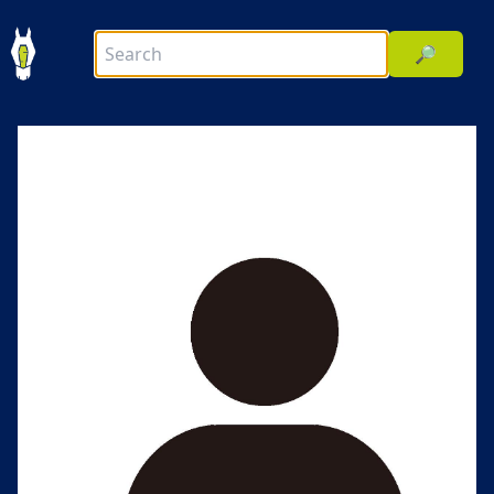
🔎
前へ
次へ