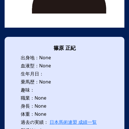
篠原 正紀
出身地：None
血液型：None
生年月日：
乗馬歴：None
趣味：
職業：None
身長：None
体重：None
過去の実績：
日本馬術連盟 成績一覧