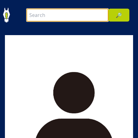
🔎
前へ
次へ