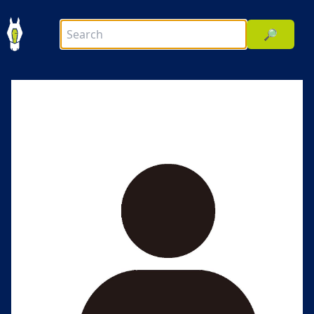
🔎
前へ
次へ