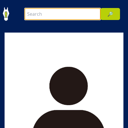
🔎
前へ
次へ