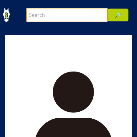
🔎
前へ
次へ