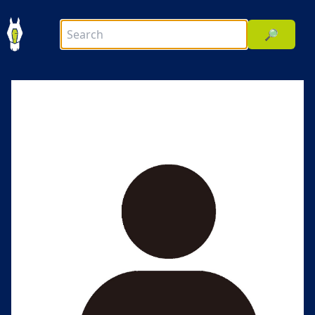
🔎
前へ
次へ