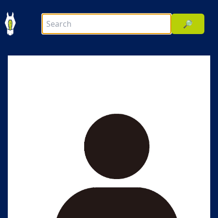
🔎
前へ
次へ