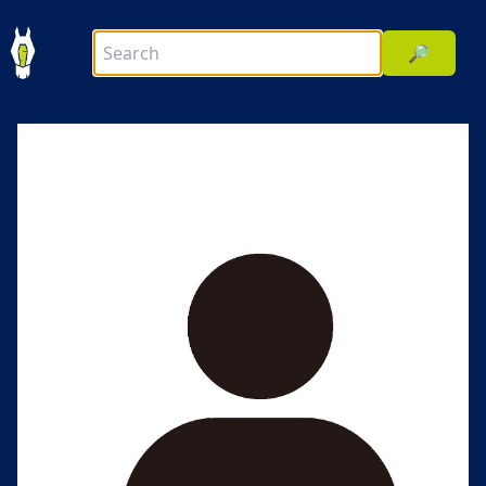
🔎
前へ
次へ