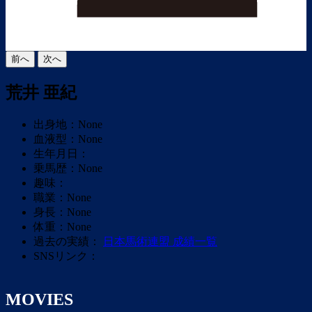
前へ
次へ
荒井 亜紀
出身地：None
血液型：None
生年月日：
乗馬歴：None
趣味：
職業：None
身長：None
体重：None
過去の実績：
日本馬術連盟 成績一覧
SNSリンク：
MOVIES