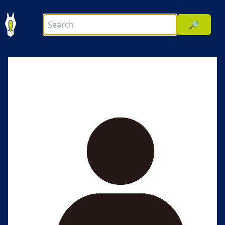
🔎
前へ
次へ