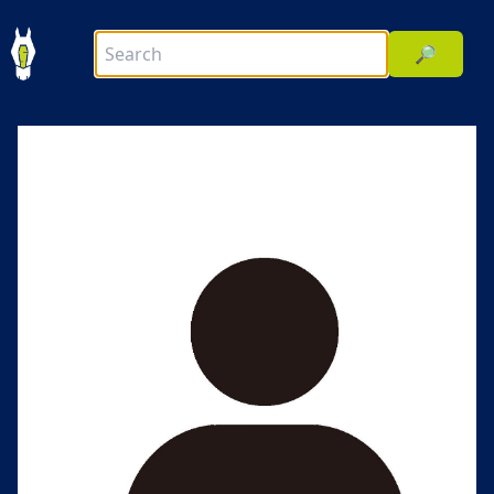
🔎
前へ
次へ