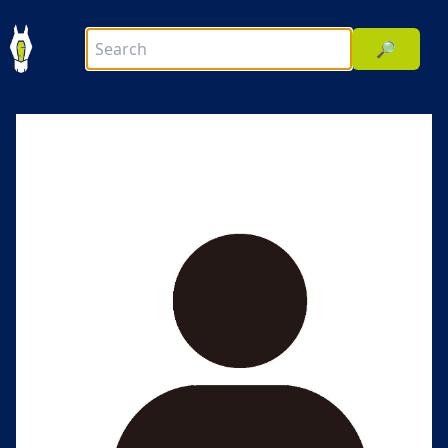
🔎
前へ
次へ